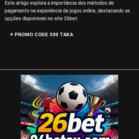
Este artigo explora a importância dos métodos de
pagamento na experiência de jogos online, destacando as
opções disponíveis no site 26bet.
⭐️ PROMO CODE 300 TAKA