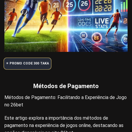
⭐️ PROMO CODE 300 TAKA
Métodos de Pagamento
Métodos de Pagamento: Facilitando a Experiência de Jogo
no 26bet
Este artigo explora a importância dos métodos de
pagamento na experiência de jogos online, destacando as